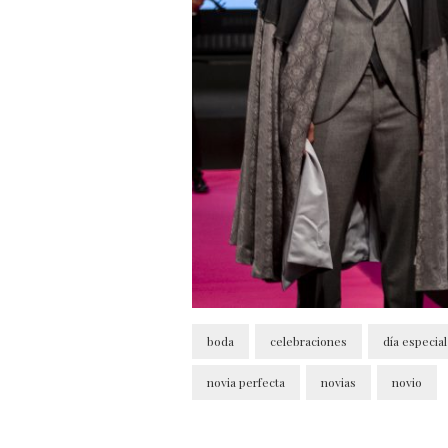
boda
celebraciones
día especial
novia perfecta
novias
novio