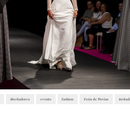
diseñadores
evento
fashion
Feria de Novias
invitad