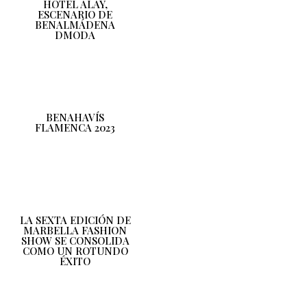
HOTEL ALAY,
ESCENARIO DE
BENALMÁDENA
DMODA
BENAHAVÍS
FLAMENCA 2023
LA SEXTA EDICIÓN DE
MARBELLA FASHION
SHOW SE CONSOLIDA
COMO UN ROTUNDO
ÉXITO