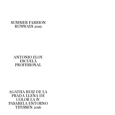
SUMMER FASHION
RUNWAYS 2019
ANTONIO ELOY
ESCUELA
PROFESIONAL
AGATHA RUIZ DE LA
PRADA LLENA DE
COLOR LA IV
PASARELA ENTORNO
THYSSEN 2016