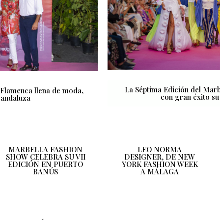
La Séptima Edición del Mar
 Flamenca llena de moda,
con gran éxito su
n andaluza
MARBELLA FASHION
LEO NORMA
SHOW CELEBRA SU VII
DESIGNER, DE NEW
EDICIÓN EN PUERTO
YORK FASHION WEEK
BANÚS
A MÁLAGA