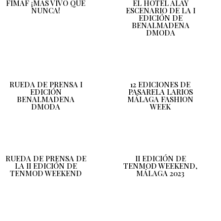
FIMAF ¡MÁS VIVO QUE
EL HOTEL ALAY
NUNCA!
ESCENARIO DE LA I
EDICIÓN DE
BENALMADENA
DMODA
RUEDA DE PRENSA I
12 EDICIONES DE
EDICIÓN
PASARELA LARIOS
BENALMADENA
MÁLAGA FASHION
DMODA
WEEK
RUEDA DE PRENSA DE
II EDICIÓN DE
LA II EDICIÓN DE
TENMOD WEEKEND,
TENMOD WEEKEND
MÁLAGA 2023