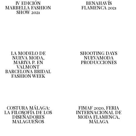
IV EDICIÓN
BENAHAVÍS
MARBELLA FASHION
FLAMENCA 2021
SHOW 2021
LA MODELO DE
SHOOTING DAYS
NUEVA MODA,
NUEVAMODA
MARIYA P. EN
PRODUCCIONES
VALMONT
BARCELONA BRIDAL
FASHION WEEK
COSTURA MÁLAGA:
FIMAF 2020, FERIA
LA FILOSOFÍA DE LOS
INTERNACIONAL DE
DISEÑADORES
MODA FLAMENCA,
MALAGUEÑOS
MÁLAGA