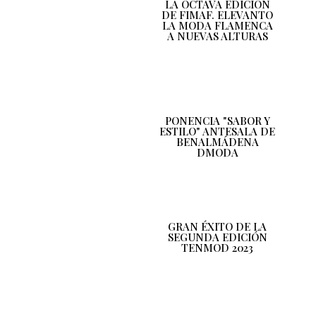
LA OCTAVA EDICIÓN
DE FIMAF. ELEVANTO
LA MODA FLAMENCA
A NUEVAS ALTURAS
PONENCIA "SABOR Y
ESTILO" ANTESALA DE
BENALMÁDENA
DMODA
GRAN ÉXITO DE LA
SEGUNDA EDICIÓN
TENMOD 2023