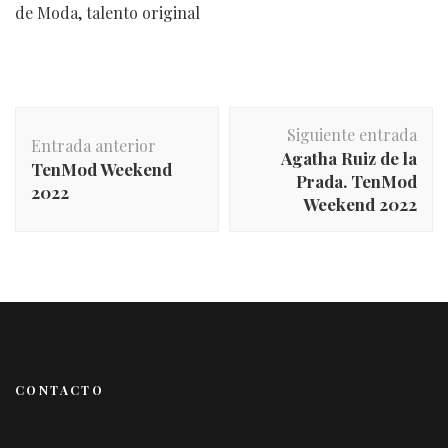
de Moda, talento original
Navegación
Siguiente entrada
de
Entrada anterior
Agatha Ruiz de la
entradas
TenMod Weekend
Prada. TenMod
2022
Weekend 2022
CONTACTO