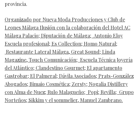
provincia.
Organizado por Nueva Moda Producciones y Club de
Leones Málaga Ilusión con la colaboración del Hotel AC
Málaga Palacio; Diputación de Málaga; Antonio Eloy
Escuela profesional; Es Collection; Homo Natural;
Restaurante Lateral Málaga, Great Sound; Linda
Magazine, Touch Comunicación; Escuela Técnica Joyería
del Atlántico; Clandestino Gourmet; El apartamento
Gastrobar; El Palmeral; Dávila Asociados; Prats-González
Abogados; Bimaio Cosmética; Zersty; Nogalia Distillery
con Alma de Nuez; Rulo Malagueño; Popi; Revilla; Grupo
Norteños; Sikkim y el sommelier, Manuel Zambrano.