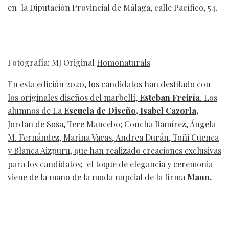
en la Diputación Provincial de Málaga, calle Pacífico, 54.
Fotografía: MJ Original
Homonaturals
En esta edición 2020, los candidatos han desfilado con
los originales diseños del marbellí,
Esteban Freiría
. Los
alumnos de La
Escuela de Diseño, Isabel Cazorla,
Jordan de Sosa, Tere Mancebo; Concha Ramírez, Ángela
M. Fernández, Marina Vacas, Andrea Durán, Toñi Cuenca
y Blanca Aizpuru, que han realizado creaciones exclusivas
para los candidatos; el toque de elegancia y ceremonia
viene de la mano de la moda nupcial de la firma
Mann.