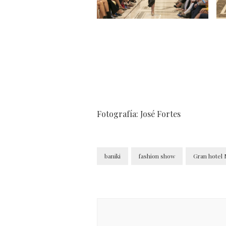
Fotografía: José Fortes
baniki
fashion show
Gran hotel
Navegación
de