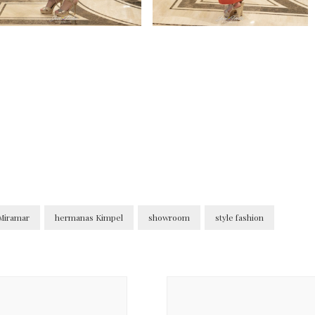
 Miramar
hermanas Kimpel
showroom
style fashion