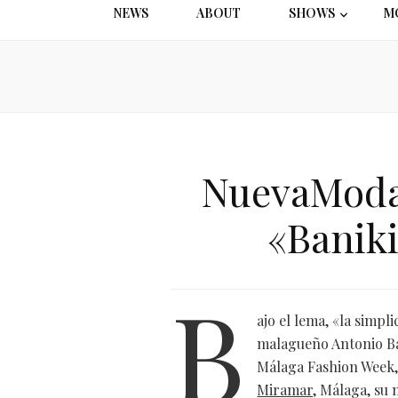
NEWS
ABOUT
SHOWS
M
NuevaModa 
«Baniki
B
ajo el lema, «la simpl
malagueño Antonio Ba
Málaga Fashion Week,
Miramar,
Málaga, su n