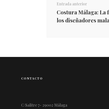
entradas
Entrada anterior
Costura Málaga: La f
los diseñadores ma
CONTACTO
C/Salitre 7- 29002 Málaga