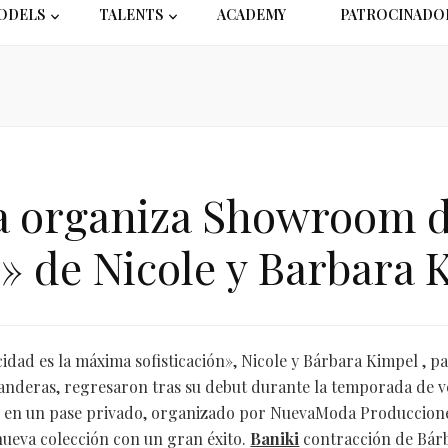
ODELS
TALENTS
ACADEMY
PATROCINADO
organiza Showroom de
» de Nicole y Barbara 
icidad es la máxima sofisticación», Nicole y Bárbara Kimpel , 
nderas, regresaron tras su debut durante la temporada de v
 en un pase privado, organizado por NuevaModa Producciones
ueva colección con un gran éxito.
Baniki
contracción de Bárb