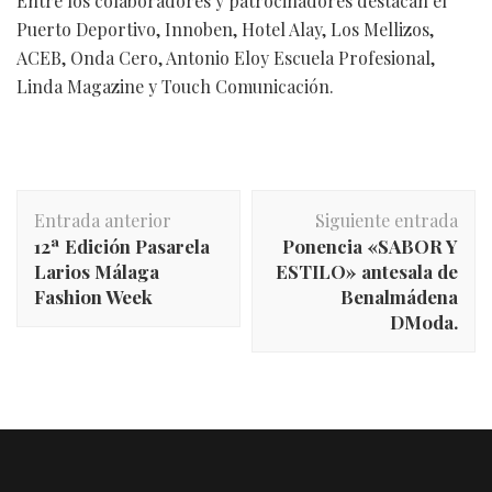
Entre los colaboradores y patrocinadores destacan el
Puerto Deportivo, Innoben, Hotel Alay, Los Mellizos,
ACEB, Onda Cero, Antonio Eloy Escuela Profesional,
Linda Magazine y Touch Comunicación.
Navegación
Entrada anterior
Siguiente entrada
de
12ª Edición Pasarela
Ponencia «SABOR Y
entradas
Larios Málaga
ESTILO» antesala de
Fashion Week
Benalmádena
DModa.