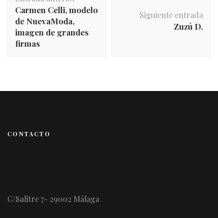
de
Carmen Celli, modelo
entradas
Siguiente entrada
de NuevaModa,
Zuzú D.
imagen de grandes
firmas
CONTACTO
C/Salitre 7- 29002 Málaga