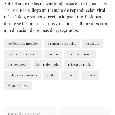
Ante el auge de las nuevas tendencias en redes sociales,
Tik Tok, Reels, llega un formato de reproducción viral
más rápido, creativo, directo a impactante. Sesiones
donde se fusionan las fotos y making – off en video con
una duración de no más de 15 segundos.
academia de modelos
agencia de modelos
diseñador
diseñador malagueño
esencia
eventos de moda
Fashion Week
firmas de moda
Málaga de Moda
málaga fashion week
model
modelo
models
Shooting Days
Navegación
Entrada anterior