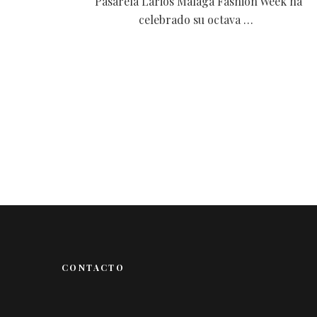
Pasarela Larios Málaga Fashion Week ha
celebrado su octava …
CONTACTO