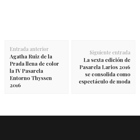
Navegación
Entrada anterior
de
Siguiente entrada
Agatha Ruiz de la
entradas
La sexta edición de
Prada llena de color
Pasarela Larios 2016
la IV Pasarela
se consolida como
Entorno Thyssen
espectáculo de moda
2016