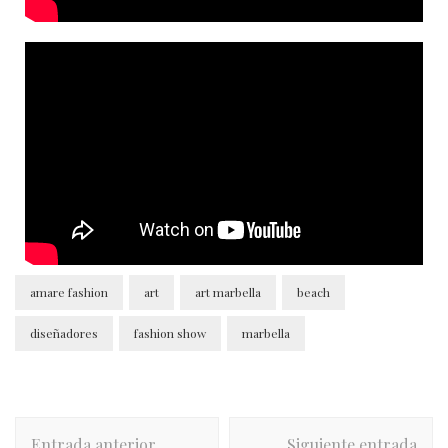
amare fashion
art
art marbella
beach
diseñadores
fashion show
marbella
Entrada anterior
Siguiente entrada