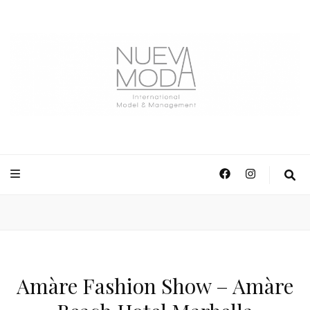
NuevaModa Producciones
Amàre Fashion Show – Amàre