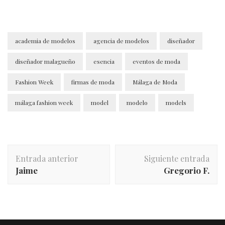
academia de modelos
agencia de modelos
diseñador
diseñador malagueño
esencia
eventos de moda
Fashion Week
firmas de moda
Málaga de Moda
málaga fashion week
model
modelo
models
Entrada anterior
Siguiente entrada
Jaime
Gregorio F.