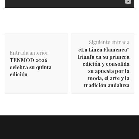
Navegación
Siguiente entrada
de
«La Línea Flamenca”
entradas
Entrada anterior
triunfa en su primera
TENMOD 2026
edición y consolida
celebra su quinta
su apuesta por la
edición
moda, el arte y la
tradición andaluza