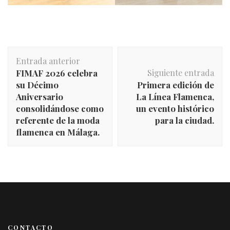
Navegación
Entrada anterior
de
FIMAF 2026 celebra
Siguiente entrada
entradas
su Décimo
Primera edición de
Aniversario
La Línea Flamenca,
consolidándose como
un evento histórico
referente de la moda
para la ciudad.
flamenca en Málaga.
CONTACTO