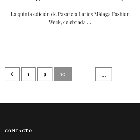
La quinta edición de Pasarela Larios Málaga Fashion
Week, celebrada …
Paginación
Página
Página
Página
1
9
10
…
de
entradas
CONTACTO