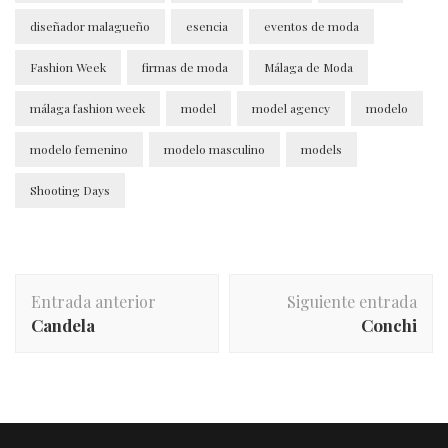
diseñador malagueño
esencia
eventos de moda
Fashion Week
firmas de moda
Málaga de Moda
málaga fashion week
model
model agency
modelo
modelo femenino
modelo masculino
models
Shooting Days
Entrada anterior
Siguiente entrada
Candela
Conchi