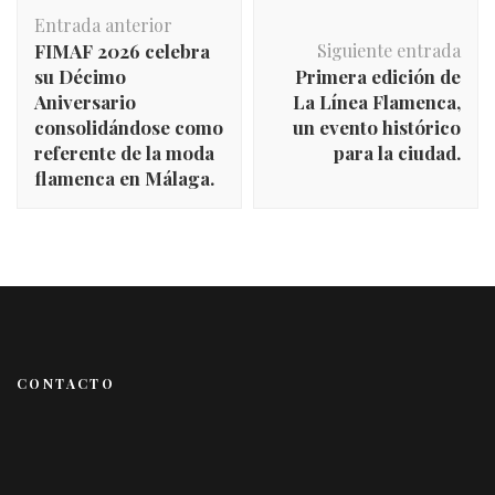
Navegación
Entrada anterior
de
FIMAF 2026 celebra
Siguiente entrada
entradas
su Décimo
Primera edición de
Aniversario
La Línea Flamenca,
consolidándose como
un evento histórico
referente de la moda
para la ciudad.
flamenca en Málaga.
CONTACTO