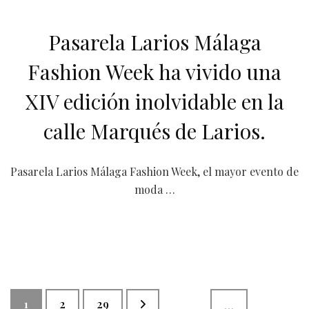
Pasarela Larios Málaga
Fashion Week ha vivido una
XIV edición inolvidable en la
calle Marqués de Larios.
Pasarela Larios Málaga Fashion Week, el mayor evento de
moda …
Paginación
Página
Página
Página
1
2
29
…