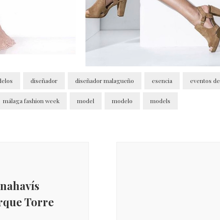
delos
diseñador
diseñador malagueño
esencia
eventos d
málaga fashion week
model
modelo
models
enahavís
rque Torre